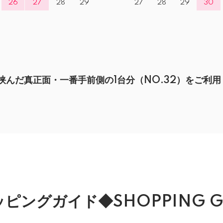
26
27
28
29
27
28
29
30
んだ真正面・一番手前側の1台分（NO.32）をご利用
ピングガイド◆SHOPPING G