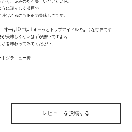
らかく、赤みのある美しいだいだい色。
ように瑞々しく濃厚で
と呼ばれるのも納得の美味しさです。
、甘平は10年以上ずーっとトップアイドルのような存在です
せが美味しくないはずが無いですよね
しさを味わってみてください。
ートグラニュー糖
REVIEW
レビューを投稿する