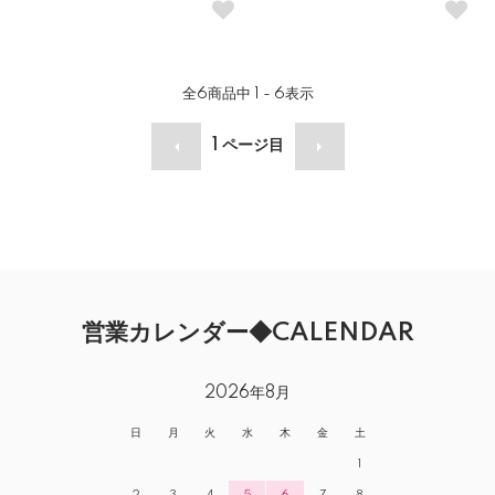
全
6
商品中
1 - 6
表示
1
ページ目
営業カレンダー◆CALENDAR
2026年8月
日
月
火
水
木
金
土
1