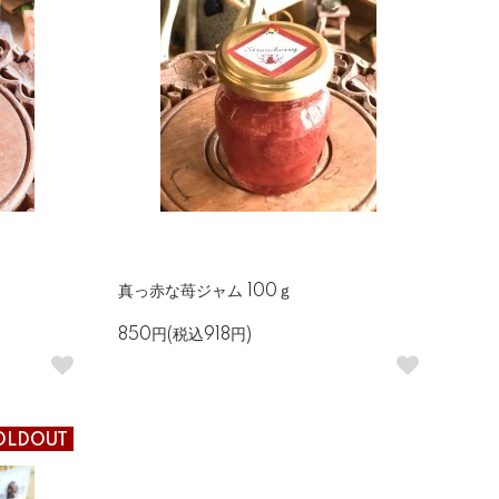
真っ赤な苺ジャム 100ｇ
850円(税込918円)
OLDOUT