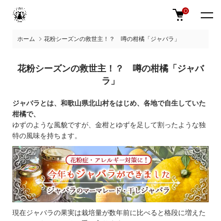
0
ホーム
花粉シーズンの救世主！？ 噂の柑橘「ジャバラ」
花粉シーズンの救世主！？ 噂の柑橘「ジャバ
ラ」
ジャバラとは、和歌山県北山村をはじめ、各地で自生していた
柑橘で、
ゆずのような風貌ですが、金柑とゆずを足して割ったような独
特の風味を持ちます。
現在ジャバラの果実は栽培量が数年前に比べると格段に増えた