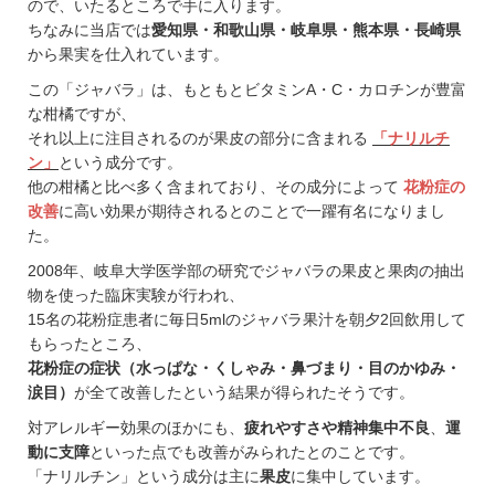
ので、いたるところで手に入ります。
ちなみに当店では
愛知県・和歌山県・岐阜県・熊本県・長崎県
から果実を仕入れています。
この「ジャバラ」は、もともとビタミンA・C・カロチンが豊富
な柑橘ですが、
それ以上に注目されるのが果皮の部分に含まれる
「ナリルチ
ン」
という成分です。
他の柑橘と比べ多く含まれており、その成分によって
花粉症の
改善
に高い効果が期待されるとのことで一躍有名になりまし
た。
2008年、岐阜大学医学部の研究でジャバラの果皮と果肉の抽出
物を使った臨床実験が行われ、
15名の花粉症患者に毎日5mlのジャバラ果汁を朝夕2回飲用して
もらったところ、
花粉症の症状（水っぱな・くしゃみ・鼻づまり・目のかゆみ・
涙目）
が全て改善したという結果が得られたそうです。
対アレルギー効果のほかにも、
疲れやすさや精神集中不良
、
運
動に支障
といった点でも改善がみられたとのことです。
「ナリルチン」という成分は主に
果皮
に集中しています。