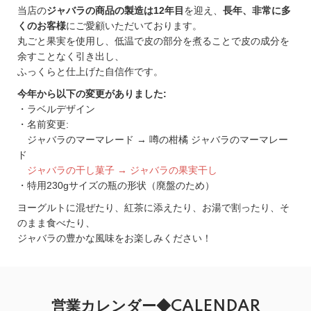
当店の
ジャバラの商品の製造は12年目
を迎え、
長年、非常に多
くのお客様
にご愛顧いただいております。
丸ごと果実を使用し、低温で皮の部分を煮ることで皮の成分を
余すことなく引き出し、
ふっくらと仕上げた自信作です。
今年から以下の変更がありました:
・ラベルデザイン
・名前変更:
ジャバラのマーマレード → 噂の柑橘 ジャバラのマーマレー
ド
ジャバラの干し菓子 → ジャバラの果実干し
・特用230gサイズの瓶の形状（廃盤のため）
ヨーグルトに混ぜたり、紅茶に添えたり、お湯で割ったり、そ
のまま食べたり、
ジャバラの豊かな風味をお楽しみください！
営業カレンダー◆CALENDAR