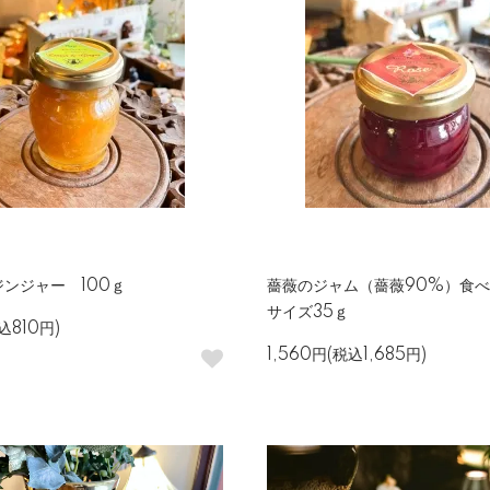
ンジャー 100ｇ
薔薇のジャム（薔薇90%）食
サイズ35ｇ
込810円)
1,560円(税込1,685円)