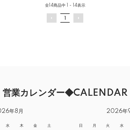
全
14
商品中
1 - 14
表示
1
営業カレンダー◆CALENDAR
026年8月
2026年
水
木
金
土
日
月
火
水