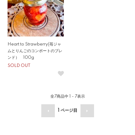
Heart to Strawberry(苺ジャ
ムとりんごのコンポートのブレ
ンド） 100g
SOLD OUT
全
7
商品中
1 - 7
表示
1
ページ目