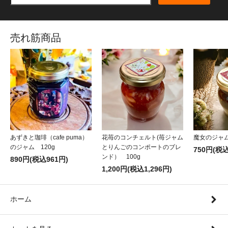
売れ筋商品
あずきと珈琲（cafe puma）
花苺のコンチェルト(苺ジャム
魔女のジャム
のジャム 120g
とりんごのコンポートのブレ
750円(税込
ンド） 100g
890円(税込961円)
1,200円(税込1,296円)
ホーム