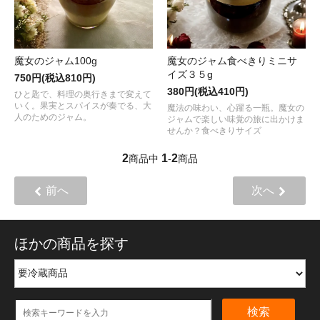
魔女のジャム100g
魔女のジャム食べきりミニサ
イズ３５g
750円(税込810円)
380円(税込410円)
ひと匙で、料理の奥行きまで変えて
いく。果実とスパイスが奏でる、大
魔法の味わい、心躍る一瓶。魔女の
人のためのジャム。
ジャムで楽しい味覚の旅に出かけま
せんか？食べきりサイズ
2
1
2
商品中
-
商品
前へ
次へ
ほかの商品を探す
検索